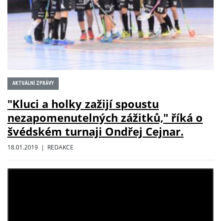
AKTUÁLNÍ ZPRÁVY
"Kluci a holky zažijí spoustu
nezapomenutelných zážitků," říká o
švédském turnaji Ondřej Cejnar.
18.01.2019 | REDAKCE