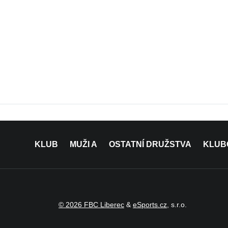
KLUB
MUŽI A
OSTATNÍ DRUŽSTVA
KLUB
© 2026 FBC Liberec
&
eSports.cz
, s.r.o.