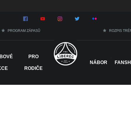
PROGRAM ZÁPASŮ
ROZPIS TRÉ
BOVÉ
PRO
>
NÁBOR
FANS
KCE
RODIČE