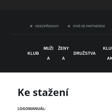
VIDEOPŘENOSY
STAŇ SE PARTNEREM
MUŽI
ŽENY
KLU
KLUB
DRUŽSTVA
A
A
A
Ke stažení
LOGOMANUÁL: