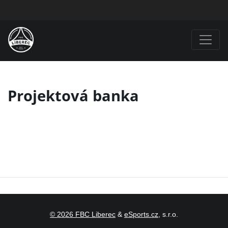
Projektová banka
© 2026 FBC Liberec
&
eSports.cz
, s.r.o.