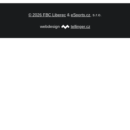
© 2026 FBC Liberec
&
eSports.cz
, s.r.o.
webdesign
tellinger.cz