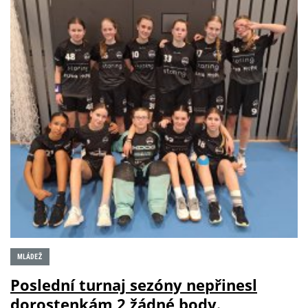
MLÁDEŽ
Poslední turnaj sezóny nepřinesl
dorostenkám 2 žádné body.