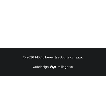
© 2026 FBC Liberec
&
eSports.cz
, s.r.o.
webdesign
tellinger.cz