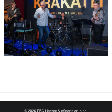
© 2026 FBC Liberec
&
eSports.cz
, s.r.o.