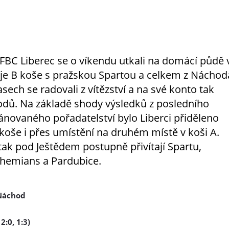
FBC Liberec se o víkendu utkali na domácí půdě 
je B koše s pražskou Spartou a celkem z Náchod
sech se radovali z vítězství a na své konto tak
bodů. Na základě shody výsledků z posledního
lánovaného pořadatelství bylo Liberci přiděleno
koše i přes umístění na druhém místě v koši A.
tak pod Ještědem postupně přivítají Spartu,
hemians a Pardubice.
 Náchod
:0, 1:3)