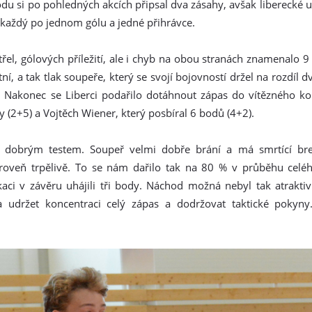
du si po pohledných akcích připsal dva zásahy, avšak liberecké ud
 každý po jednom gólu a jedné přihrávce.
třel, gólových příležití, ale i chyb na obou stranách znamenalo 9 
tní, a tak tlak soupeře, který se svojí bojovností držel na rozdíl 
u. Nakonec se Liberci podařilo dotáhnout zápas do vítězného k
 (2+5) a Vojtěch Wiener, který posbíral 6 bodů (4+2).
dobrým testem. Soupeř velmi dobře brání a má smrtící brej
ároveň trpělivě. To se nám dařilo tak na 80 % v průběhu celéh
ci v závěru uhájili tři body. Náchod možná nebyl tak atraktiv
 udržet koncentraci celý zápas a dodržovat taktické pokyny