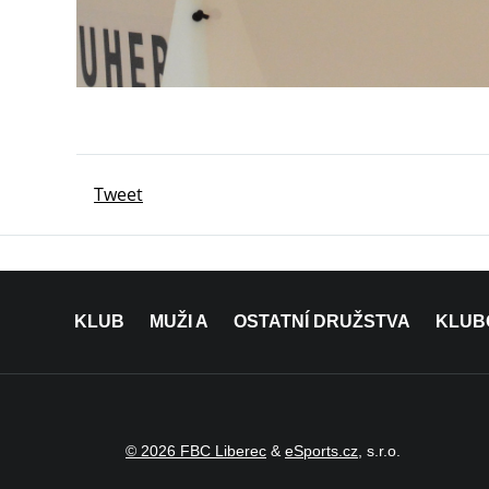
Tweet
KLUB
MUŽI A
OSTATNÍ DRUŽSTVA
KLUB
© 2026 FBC Liberec
&
eSports.cz
, s.r.o.