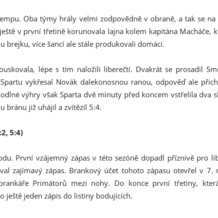
tempu. Oba týmy hrály velmi zodpovědně v obraně, a tak se na 
ještě v první třetině korunovala lajna kolem kapitána Macháče, k
 brejku, více šancí ale stále produkovali domácí.
skovala, lépe s tím naložili liberečtí. Dvakrát se prosadil Sm
ro Spartu vykřesal Novák dalekonosnou ranou, odpověď ale přic
hodlné výhry však Sparta dvě minuty před koncem vstřelila dva s
ránu již uhájil a zvítězil 5:4.
2, 5:4)
u. První vzájemný zápas v této sezóně dopadl příznivě pro lib
al zajímavý zápas. Brankový účet tohoto zápasu otevřel v 7. 
l brankáře Primátorů mezi nohy. Do konce první třetiny, kte
 ještě jeden zápis do listiny bodujících.