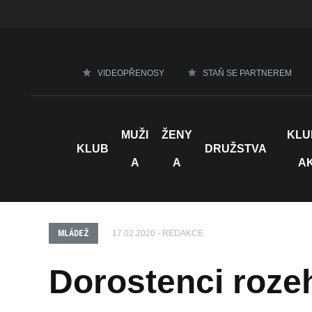
VIDEOPŘENOSY
STAŇ SE PARTNEREM
MUŽI
ŽENY
KLU
KLUB
DRUŽSTVA
A
A
A
MLÁDEŽ
17.02.2020 - REDAKCE
Dorostenci rozeh