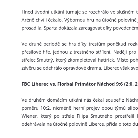
Hned úvodní utkání turnaje se rozehrálo ve slušném 
Aréně chvíli čekalo. Výbornou hru na útočné polovině 
prosadila. Sparta dokázala zareagovat díky povedenému
Ve druhé periodě se hra díky trestům poněkud rozkou
přesilové hře, jednou z trestného střílení. Naději p
střelec Smutný, který zkompletoval hattrick. Místo po
závěru se odehrálo opravdové drama. Liberec však svou b
FBC Liberec vs. Florbal Primátor Náchod 9:6 (2:0, 2:
Ve druhém domácím utkání nás čekal soupeř z Náchod
poměru 10:2, nicméně herní projev obou týmů slibov
Wiener, který po střele Filipa Smutného prostřeli
odehrávala na útočné polovině Liberce, přidalo toto duo