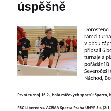
úspěšně
Dorostenci 
rámci turna
V obou zápa
připsali 6 
turnaje a p
pořádání B 
Severočeši 
Náchod, Bo
První turnaj 16.2., Hala míčových sportů: Sparta,
FBC Liberec vs. ACEMA Sparta Praha UNYP 5:4 (2:1, 2