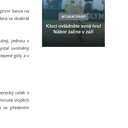
první šance na
AKTUÁLNÍ ZPRÁVY
terá se dvakrát
Kluci ovládněte svoji hru!
Nábor začne v září
utný, jednou v
hystal uvolněný
lepené góly a v
erecký celek v
minutě Vojtěch
rá se předením