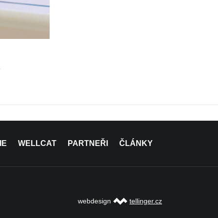
IE
WELLCAT
PARTNEŘI
ČLÁNKY
webdesign
tellinger.cz