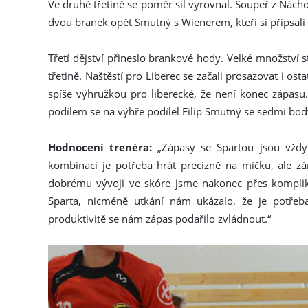
Ve druhé třetině se poměr sil vyrovnal. Soupeř z Nácho
dvou branek opět Smutný s Wienerem, kteří si připsali
Třetí dějství přineslo brankové hody. Velké množství s
třetině. Naštěstí pro Liberec se začali prosazovat i osta
spíše výhružkou pro liberecké, že není konec zápas
podílem se na výhře podílel Filip Smutný se sedmi body
Hodnocení trenéra:
„Zápasy se Spartou jsou vždy 
kombinaci je potřeba hrát precizně na míčku, ale z
dobrému vývoji ve skóre jsme nakonec přes komplika
Sparta, nicméně utkání nám ukázalo, že je potřeba
produktivitě se nám zápas podařilo zvládnout.“