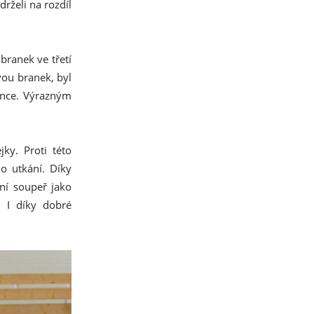
rželi na rozdíl
branek ve třetí
dvou branek, byl
once. Výrazným
ky. Proti této
o utkání. Díky
ní soupeř jako
. I díky dobré