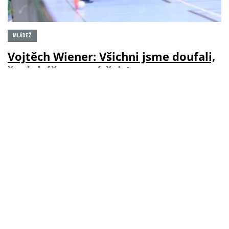
MLÁDEŽ
Vojtěch Wiener: Všichni jsme doufali,
že dokážeme zvítězit!
08.01.2019 | REDAKCE