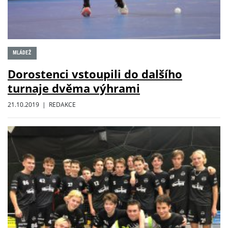
MLÁDEŽ
Dorostenci vstoupili do dalšího
turnaje dvěma výhrami
21.10.2019 | REDAKCE